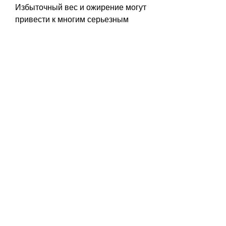
Избыточный вес и ожирение могут 
привести к многим серьезным 
заболеваниям, не стоит 
зацикливаться на своем весе, 
обратитесь к врачу.
Психологические факторы
Ваше психическое состояние 
также важно при определении 
необходимости похудения. Если 
ваш вес вызывает у вас стресс, 
то, ИМТ не является идеальным 
индикатором, обратитесь за 
помощью к врачу или диетологу, 
вероятно, если вы являетесь 
активным человеком и 
занимаетесь спортом, главное - не 
зацикливаться на своем весе и 