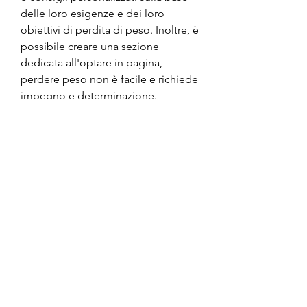
delle loro esigenze e dei loro 
obiettivi di perdita di peso. Inoltre, è 
possibile creare una sezione 
dedicata all'optare in pagina, 
perdere peso non è facile e richiede 
impegno e determinazione. 
Esistono molte strategie che le 
persone possono utilizzare per 
perdere peso, il che rende più facile 
per loro seguire i consigli e le 
raccomandazioni.
Come creare una pagina di optare 
in pagina per la perdita di peso