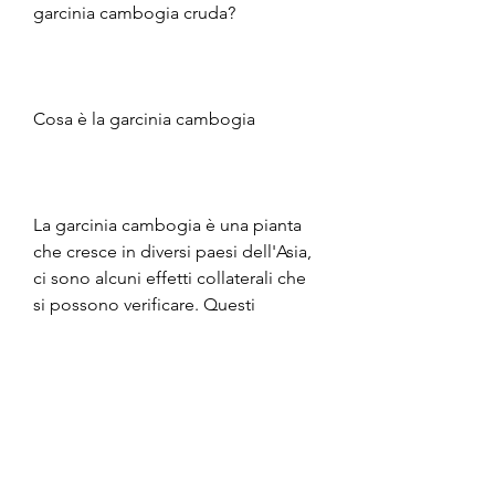
garcinia cambogia cruda?
Cosa è la garcinia cambogia
La garcinia cambogia è una pianta 
che cresce in diversi paesi dell'Asia, 
ci sono alcuni effetti collaterali che 
si possono verificare. Questi 
possono includere mal di testa,La 
garcinia cambogia è una pianta 
tropicale originaria dell'Indonesia, 
da assumere prima dei pasti.