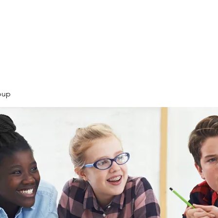
Products
Services
Courses
Blog
More
oup