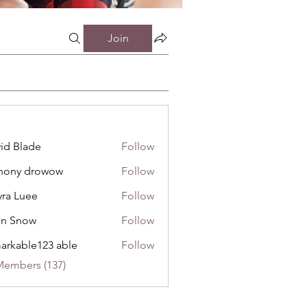
Join
id Blade
Follow
инистрацией
hony drowow
Follow
 drowow
ra Luee
Follow
uee
hn Snow
Follow
now
arkable123 able
Follow
Members (137)