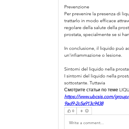
Prevenzione
Per prevenire la presenza di liqu
trattarlo in modo efficace attrav
regolare della salute della prost
prostata, specialmente se si han
In conclusione, il liquido può ac
un'infiammazione o lesione.
Sintomi del liquido nella prosta
I sintomi del liquido nella pros
sottostante. Tuttavia 
Смотрите статьи по теме LI
https://www.ubcsis.com/group/
9ad9-2c5a913c9438
0
Write a comment...