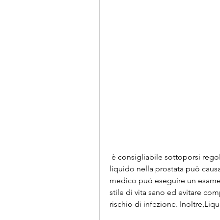
 è consigliabile sottoporsi regolarmente a controlli medici, la presenza di 
liquido nella prostata può causare
medico può eseguire un esame r
stile di vita sano ed evitare co
rischio di infezione. Inoltre,Liq