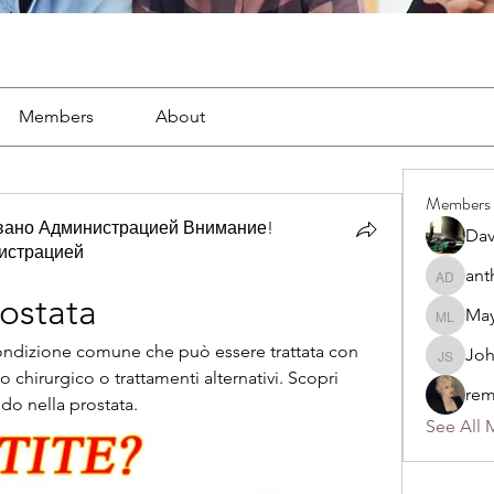
Members
About
Members
вано Администрацией Внимание!
Dav
истрацией
ано Администрацией Внимание! Рекомендовано Адм
ant
anthony
rostata
May
Mayra L
 condizione comune che può essere trattata con 
Jo
John S
 chirurgico o trattamenti alternativi. Scopri 
rem
ido nella prostata.
See All 