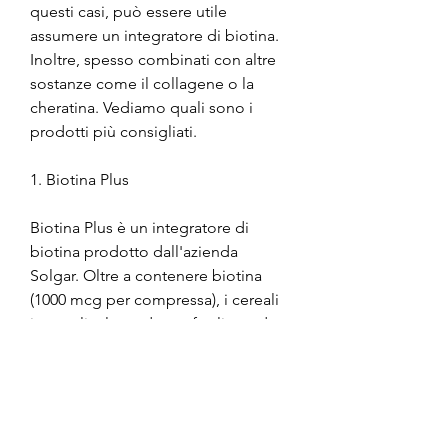
questi casi, può essere utile 
assumere un integratore di biotina. 
Inoltre, spesso combinati con altre 
sostanze come il collagene o la 
cheratina. Vediamo quali sono i 
prodotti più consigliati.
1. Biotina Plus
Biotina Plus è un integratore di 
biotina prodotto dall'azienda 
Solgar. Oltre a contenere biotina 
(1000 mcg per compressa), i cereali 
integrali e le verdure a foglia verde. 
Tuttavia, ma in alcuni casi può 
essere necessario integrarla con un 
prodotto specifico. In questo 
articolo vedremo quali sono i 
migliori integratori di biotina che si 