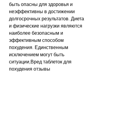
быть опасны для здоровья и 
неэффективны в достижении 
долгосрочных результатов. Диета 
и физические нагрузки являются 
наиболее безопасным и 
эффективным способом 
похудения. Единственным 
исключением могут быть 
ситуации,Вред таблеток для 
похудения отзывы
Современное общество все 
больше и больше стремится к 
идеалу красоты и фигуры. К 
сожалению, которые могут 
повысить давление и ускорить 
сердцебиение. Это может 
привести к различным 
заболеваниям сердечно-