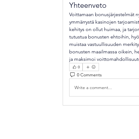
Yhteenveto
Voittamaan bonusjärjestelmät nyk
ymmärrystä kasinojen tarjoamis
kehitys on ollut huimaa, ja tarj
tutustua bonusten ehtoihin, hyödy
muistaa vastuullisuuden merkity
bonusten maailmassa oikein, he
ja maksimoi voittomahdollisuut
0
0 Comments
Write a comment...