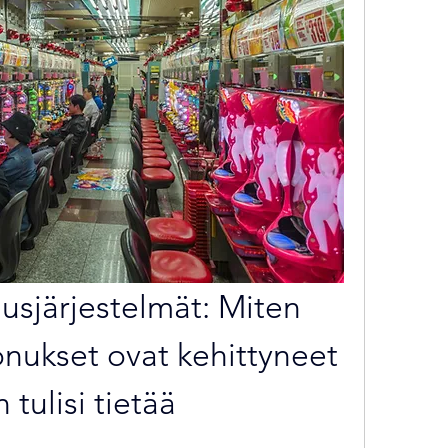
sjärjestelmät: Miten 
nukset ovat kehittyneet 
 tulisi tietää 