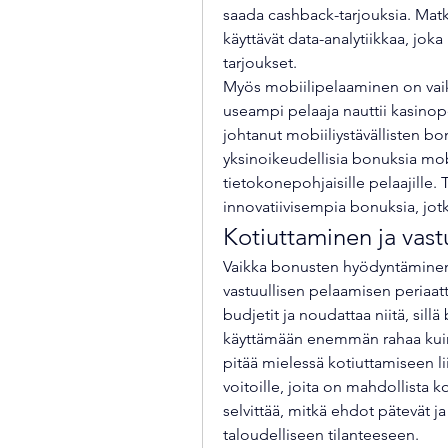
saada cashback-tarjouksia. Mat
käyttävät data-analytiikkaa, jo
tarjoukset.
Myös mobiilipelaaminen on vaik
useampi pelaaja nauttii kasinope
johtanut mobiiliystävällisten bo
yksinoikeudellisia bonuksia mobiil
tietokonepohjaisille pelaajille.
innovatiivisempia bonuksia, jotk
Kotiuttaminen ja vas
Vaikka bonusten hyödyntäminen 
vastuullisen pelaamisen periaatte
budjetit ja noudattaa niitä, sill
käyttämään enemmän rahaa kuin 
pitää mielessä kotiuttamiseen lii
voitoille, joita on mahdollista k
selvittää, mitkä ehdot pätevät ja
taloudelliseen tilanteeseen.