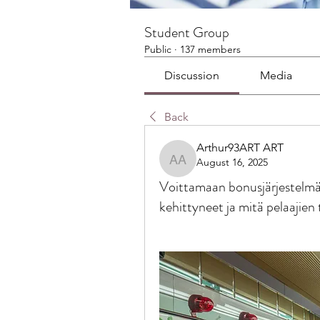
Student Group
Public
·
137 members
Discussion
Media
Back
Arthur93ART ART
August 16, 2025
Arthur93ART ART
Voittamaan bonusjärjestelmä
kehittyneet ja mitä pelaajien 