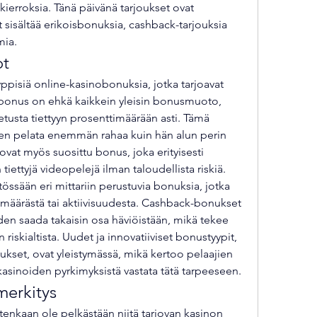
ikierroksia. Tänä päivänä tarjoukset ovat 
sisältää erikoisbonuksia, cashback-tarjouksia 
mia.
ot
ppisiä online-kasinobonuksia, jotka tarjoavat 
tusbonus on ehkä kaikkein yleisin bonusmuoto, 
etusta tiettyyn prosenttimäärään asti. Tämä 
den pelata enemmän rahaa kuin hän alun perin 
 ovat myös suosittu bonus, joka erityisesti 
iettyjä videopelejä ilman taloudellista riskiä.
tössään eri mittariin perustuvia bonuksia, jotka 
 määrästä tai aktiivisuudesta. Cashback-bonukset 
den saada takaisin osa häviöistään, mikä tekee 
kialtista. Uudet ja innovatiiviset bonustyypit, 
ukset, ovat yleistymässä, mikä kertoo pelaajien 
a kasinoiden pyrkimyksistä vastata tätä tarpeeseen.
merkitys
nkaan ole pelkästään niitä tarjovan kasinon 