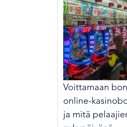
Voittamaan bonu
online-kasinobo
ja mitä pelaajien