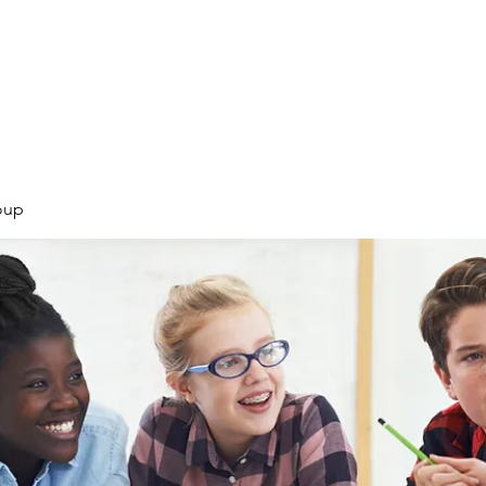
Products
Services
Courses
Blog
More
oup