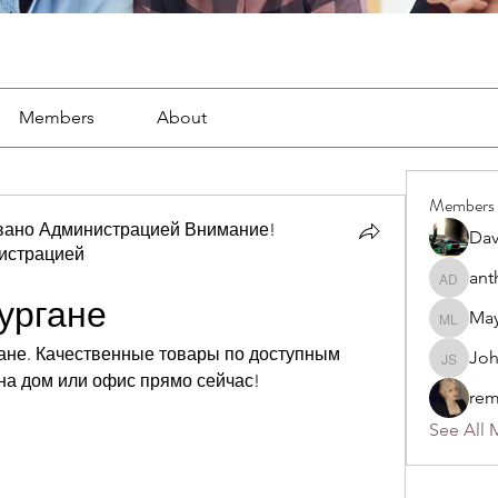
Members
About
Members
вано Администрацией Внимание!
Dav
истрацией
ано Администрацией Внимание! Рекомендовано Адм
ant
anthony
ургане
May
Mayra L
гане. Качественные товары по доступным 
Jo
John S
 на дом или офис прямо сейчас!
rem
See All 