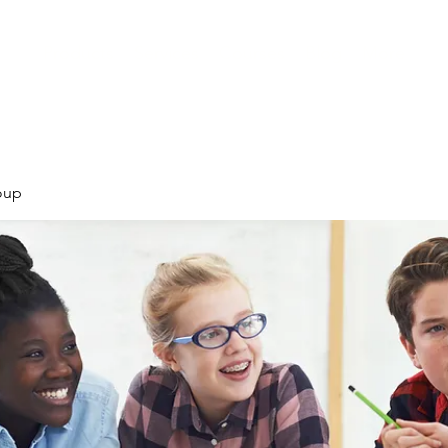
Products
Services
Courses
Blog
More
oup