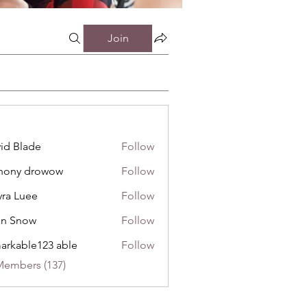
Join
id Blade
Follow
инистрацией
hony drowow
Follow
 drowow
ra Luee
Follow
uee
hn Snow
Follow
now
arkable123 able
Follow
Members (137)