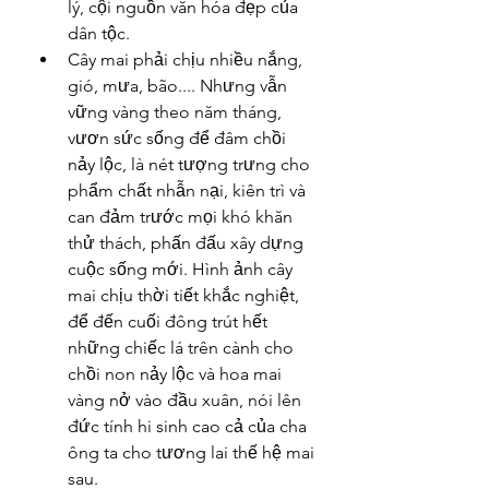
lý, cội nguồn văn hóa đẹp của 
dân tộc.
Cây mai phải chịu nhiều nắng, 
gió, mưa, bão.... Nhưng vẫn 
vững vàng theo năm tháng, 
vươn sức sống để đâm chồi 
nảy lộc, là nét tượng trưng cho 
phẩm chất nhẫn nại, kiên trì và 
can đảm trước mọi khó khăn 
thử thách, phấn đấu xây dựng 
cuộc sống mới. Hình ảnh cây 
mai chịu thời tiết khắc nghiệt, 
để đến cuối đông trút hết 
những chiếc lá trên cành cho 
chồi non nảy lộc và hoa mai 
vàng nở vào đầu xuân, nói lên 
đức tính hi sinh cao cả của cha 
ông ta cho tương lai thế hệ mai 
sau.