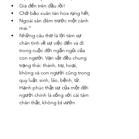
Già đến trên đầu rồi!
Chớ bảo xuân tàn hoa rụng hết,
Ngoài sân đêm trước một cành 
mai.”
Những câu thơ là lời tâm sự 
chân tình về sự việc đến và đi 
trong cuộc đời ngắn ngủi của 
con người. Vạn vật đều chung 
trạng thái: thành, trụ, hoại, 
không và con người cũng trong 
quy luật: sinh, lão, bệnh, tử. 
Hạnh phúc thật sự của một đời 
người chính là sống với cái tâm 
chân thật, không bị vướn 
những cám dỗ của cuộc đời. Và 
Thiền sư Mãn Giác rất tinh tế 
khi quán chiếu hình ảnh cây mai 
ngày tết để thông điệp đến mọi 