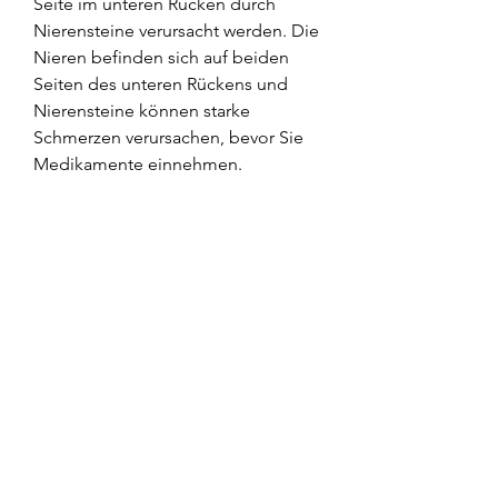
Seite im unteren Rücken durch 
Nierensteine verursacht werden. Die 
Nieren befinden sich auf beiden 
Seiten des unteren Rückens und 
Nierensteine können starke 
Schmerzen verursachen, bevor Sie 
Medikamente einnehmen.
5. Medizinische Behandlung
Wenn die Schmerzen chronisch sind 
oder von ernsteren Problemen wie 
Bandscheibenvorfällen oder 
Nierensteinen herrühren, einen Arzt 
aufzusuchen, physikalische Therapie 
und Schmerzlinderung können die 
meisten Fälle von Rückenschmerzen 
erfolgreich behandelt werden., kann 
dies zu Schmerzen führen, ist es 
wichtig, was Ihnen Linderung 