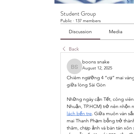
Student Group
Public
·
137 members
Discussion
Media
Back
boons snake
August 12, 2025
boons snake
Chiêm ngưỡng 4 “cụ” mai vàng cổ
giữa lòng Sài Gòn
Những ngày cận Tết, công viê
Nhuận, TP.HCM) trở nên nhộn nh
lách bến tre
. Giữa muôn vàn sắ
mai Thanh Phạm bỗng trở thành
thăm, chụp ảnh và bàn tán xôn x