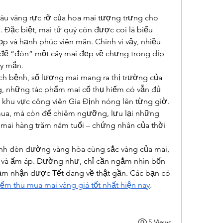
u vàng rực rỡ của hoa mai tượng trưng cho 
. Đặc biệt, mai tứ quý còn được coi là biểu 
p và hạnh phúc viên mãn. Chính vì vậy, nhiều 
 để “đón” một cây mai đẹp về chưng trong dịp 
ay mắn.
h bệnh, số lượng mai mang ra thị trường của 
g, những tác phẩm mai cổ thụ hiếm có vẫn đủ 
khu vực công viên Gia Định nóng lên từng giờ. 
ua, mà còn để chiêm ngưỡng, lưu lại những 
mai hàng trăm năm tuổi – chứng nhân của thời 
h đèn đường vàng hòa cùng sắc vàng của mai, 
 và ấm áp. Dường như, chỉ cần ngắm nhìn bốn 
cảm nhận được Tết đang về thật gần. Các bạn có 
iểm thu mua mai vàng giá tốt nhất hiện nay
.
5 Views