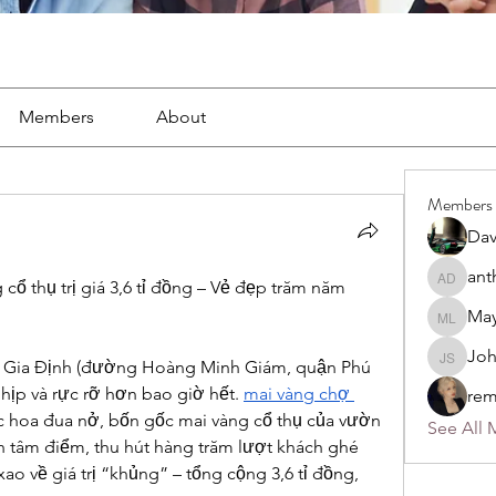
Members
About
Members
Dav
ant
anthony
 thụ trị giá 3,6 tỉ đồng – Vẻ đẹp trăm năm 
May
Mayra L
Jo
John S
n Gia Định (đường Hoàng Minh Giám, quận Phú 
ịp và rực rỡ hơn bao giờ hết. 
mai vàng chợ 
rem
c hoa đua nở, bốn gốc mai vàng cổ thụ của vườn 
See All 
 tâm điểm, thu hút hàng trăm lượt khách ghé 
ao về giá trị “khủng” – tổng cộng 3,6 tỉ đồng, 