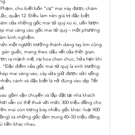
ng.
Phạm, cho biết bốn “cụ” mai này được chăm 
, quận 12. Điều làm nên giá trị đặc biệt 
 năm của những gốc mai tứ quý xù xì, uốn lượn 
hép mai vàng vào gốc mai tứ quý – một phương 
 năm kinh nghiệm.
mức một người trưởng thành dang tay ôm cũng 
 gân guốc, mang theo dấu vết của thời gian. 
ươn ra mạnh mẽ, nụ hoa chen chúc, hứa hẹn khi 
. “Đặc điểm của gốc mai tứ quý là sinh trưởng 
ghép mai vàng vào, cây vừa giữ được sức sống 
nhiều cánh và đặc biệt là nở đúng vào dịp Tết 
sẻ.
bao gồm vận chuyển và lắp đặt tại nhà khách 
i vẫn có thể thuê với mức 300 triệu đồng cho 
ờn mai còn trưng bày nhiều gốc khác: loại 400 
đồng) và những gốc tầm trung 40–50 triệu đồng, 
i tiền khác nhau.