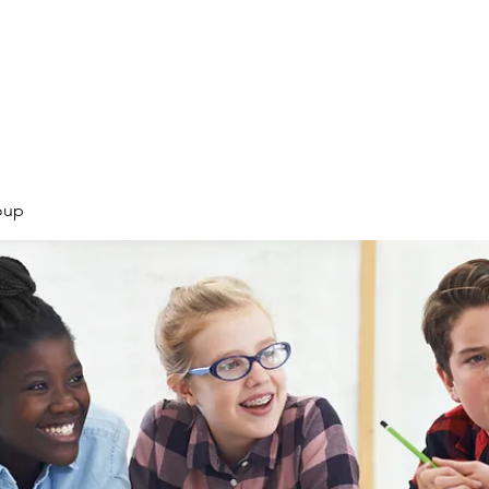
Products
Services
Courses
Blog
More
oup