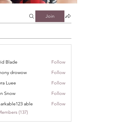
Join
id Blade
Follow
hony drowow
Follow
 drowow
ra Luee
Follow
uee
hn Snow
Follow
now
arkable123 able
Follow
Members (137)