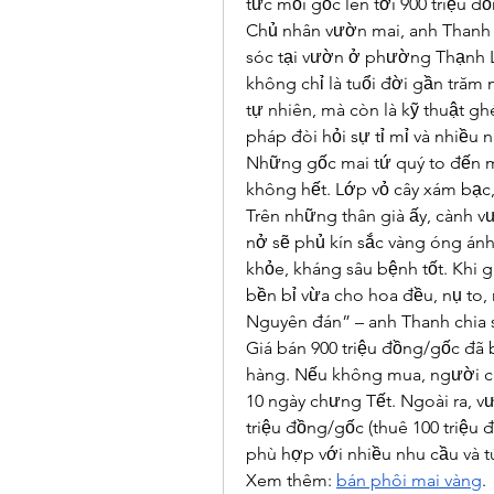
tức mỗi gốc lên tới 900 triệu đồ
Chủ nhân vườn mai, anh Thanh 
sóc tại vườn ở phường Thạnh Lộc
không chỉ là tuổi đời gần trăm
tự nhiên, mà còn là kỹ thuật g
pháp đòi hỏi sự tỉ mỉ và nhiều
Những gốc mai tứ quý to đến 
không hết. Lớp vỏ cây xám bạc,
Trên những thân già ấy, cành v
nở sẽ phủ kín sắc vàng óng ánh
khỏe, kháng sâu bệnh tốt. Khi 
bền bỉ vừa cho hoa đều, nụ to, 
Nguyên đán” – anh Thanh chia 
Giá bán 900 triệu đồng/gốc đã 
hàng. Nếu không mua, người chơ
10 ngày chưng Tết. Ngoài ra, vư
triệu đồng/gốc (thuê 100 triệu 
phù hợp với nhiều nhu cầu và tú
Xem thêm: 
bán phôi mai vàng
.