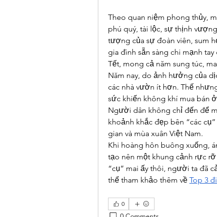
Theo quan niệm phong thủy, mà
phú quý, tài lộc, sự thịnh vượng
tượng của sự đoàn viên, sum họ
gia đình sẵn sàng chi mạnh tay
Tết, mong cả năm sung túc, m
Năm nay, do ảnh hưởng của dịc
các nhà vườn ít hơn. Thế nhưn
sức khiến không khí mua bán ở 
Người dân không chỉ đến để m
khoảnh khắc đẹp bên “các cụ” 
gian và mùa xuân Việt Nam.
Khi hoàng hôn buông xuống, án
tạo nên một khung cảnh rực rỡ
“cụ” mai ấy thôi, người ta đã 
thể tham khảo thêm về 
Top 3 đ
0
0 Comments