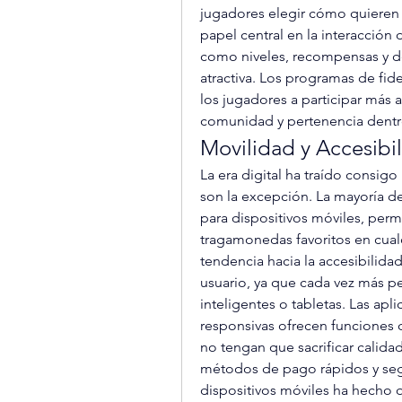
jugadores elegir cómo quieren 
papel central en la interacción 
como niveles, recompensas y de
atractiva. Los programas de fid
los jugadores a participar más
comunidad y pertenencia dentro
Movilidad y Accesibi
La era digital ha traído consigo
son la excepción. La mayoría de
para dispositivos móviles, permi
tragamonedas favoritos en cualq
tendencia hacia la accesibilid
usuario, ya que cada vez más pe
inteligentes o tabletas. Las apl
responsivas ofrecen funciones c
no tengan que sacrificar calidad
métodos de pago rápidos y seg
dispositivos móviles ha hecho q