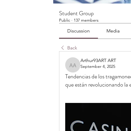
Student Group
Public
·
137 members
Discussion
Media
Back
Arthur93ART ART
September 4, 2025
Arthur93ART ART
Tendencias de los tragamoneda
que están revolucionando la 