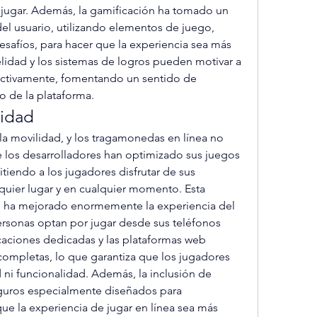
jugar. Además, la gamificación ha tomado un 
del usuario, utilizando elementos de juego, 
safíos, para hacer que la experiencia sea más 
elidad y los sistemas de logros pueden motivar a 
 activamente, fomentando un sentido de 
 de la plataforma.
lidad
 la movilidad, y los tragamonedas en línea no 
 los desarrolladores han optimizado sus juegos 
tiendo a los jugadores disfrutar de sus 
uier lugar y en cualquier momento. Esta 
ad ha mejorado enormemente la experiencia del 
rsonas optan por jugar desde sus teléfonos 
icaciones dedicadas y las plataformas web 
ompletas, lo que garantiza que los jugadores 
 ni funcionalidad. Además, la inclusión de 
uros especialmente diseñados para 
ue la experiencia de jugar en línea sea más 