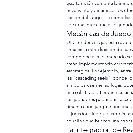
que también aumenta la inmersi
envolvente y dinámica. Los efec
acción del juego, así como las a
adicional que atrae a los jugad
Mecánicas de Juego 
Otra tendencia que está revol
línea es la introducción de nue
competencia en el mercado se in
están implementando caracterís
estratégica. Por ejemplo, entre
las "cascading reels", donde l
símbolos caen en su lugar, pot
una sola tirada. También están
los jugadores pagar para acceder
dinámica del juego tradicional.
al jugador, sino que también a
aquellos que buscan una exper
La Integración de Re