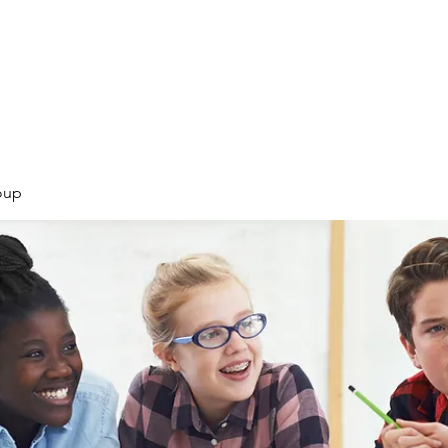
Products
Services
Courses
Blog
More
oup