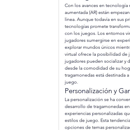
Con los avances en tecnología rec
aumentada (AR) están empezand
línea. Aunque todavía en sus pr
tecnologías promete transforma
con los juegos. Los entornos vi
jugadores sumergirse en experi
explorar mundos únicos mientras 
virtual ofrece la posibilidad de
jugadores pueden socializar y di
desde la comodidad de su hogar
tragamonedas está destinada a m
juego.
Personalización y Ga
La personalización se ha conver
desarrollo de tragamonedas en 
experiencias personalizadas que
estilos de juego. Esta tendencia 
opciones de temas personalizad