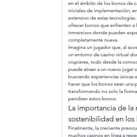
en el ámbito de los bonos de ca
iniciales de implementación, 
extensivo de estas tecnologías.
ofrecer bonos que enfrenten a 
inmersivos donde pueden exper
completamente nueva.
Imagina un jugador que, al acc
un entorno de casino virtual do
crupieres, todo desde la comodi
puede atraer a un nuevo jugar 
buscando experiencias únicas e
hacer que los bonos sean una pa
transformando no solo la forma
perciben estos bonos.
La importancia de la 
sostenibilidad en los
Finalmente, la creciente preocu
muchos casinos en línea a repen