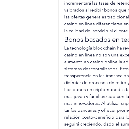
incrementará las tasas de retenc
valorados al recibir bonos que 
las ofertas generales tradiciona
casino en línea diferenciarse 
la calidad del servicio al client
Bonos basados en te
La tecnología blockchain ha re
casino en línea no son una exc
aumento en casino online la ad
sistemas descentralizados. Est
transparencia en las transaccion
disfrutar de procesos de retiro 
Los bonos en criptomonedas tam
más joven y familiarizado con l
más innovadoras. Al utilizar cr
tarifas bancarias y ofrecer prom
relación costo-beneficio para l
seguirá creciendo, dado el aume