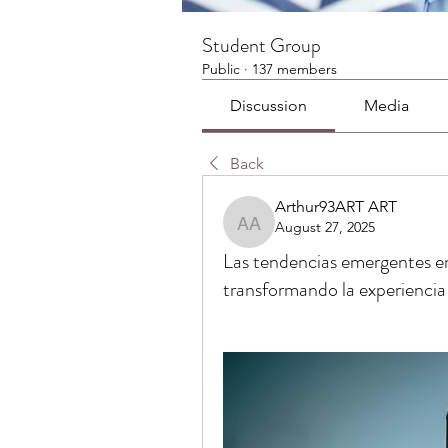
Student Group
Public
·
137 members
Discussion
Media
Back
Arthur93ART ART
August 27, 2025
Arthur93ART ART
Las tendencias emergentes en
transformando la experiencia