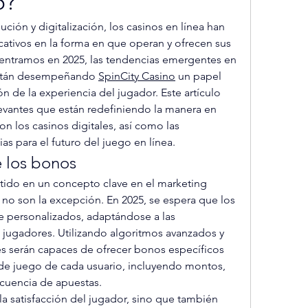
5?
ión y digitalización, los casinos en línea han 
ativos en la forma en que operan y ofrecen sus 
entramos en 2025, las tendencias emergentes en 
están desempeñando 
SpinCity Casino
 un papel 
 de la experiencia del jugador. Este artículo 
evantes que están redefiniendo la manera en 
n los casinos digitales, así como las 
as para el futuro del juego en línea.
e los bonos
tido en un concepto clave en el marketing 
 no son la excepción. En 2025, se espera que los 
 personalizados, adaptándose a las 
s jugadores. Utilizando algoritmos avanzados y 
es serán capaces de ofrecer bonos específicos 
 de juego de cada usuario, incluyendo montos, 
ecuencia de apuestas.
a satisfacción del jugador, sino que también 