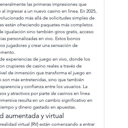
eneralmente las primeras impresiones que 
 al ingresar a un nuevo casino en línea. En 2025, 
olucionado más allá de solicitudes simples de 
res están ofreciendo paquetes más completos 
 igualación sino también giros gratis, acceso 
ias personalizadas en vivo. Estos bonos 
os jugadores y crear una sensación de 
omento.
de experiencias de juego en vivo, donde los 
n crupieres de casino reales a través de 
nivel de inmersión que transforma el juego en 
lo son más entretenidas, sino que también 
parencia y confianza entre los usuarios. La 
 y atractivos por parte de casinos en línea 
mersiva resulta en un cambio significativo en 
tiempo y dinero gastado en apuestas.
ad aumentada y virtual
realidad virtual (RV) están comenzando a entrar 