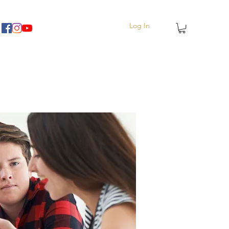
Log In