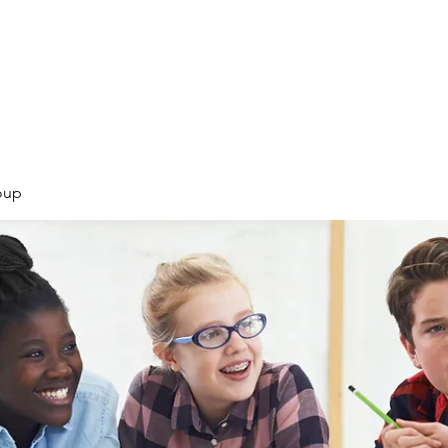
Products
Services
Courses
Blog
More
oup