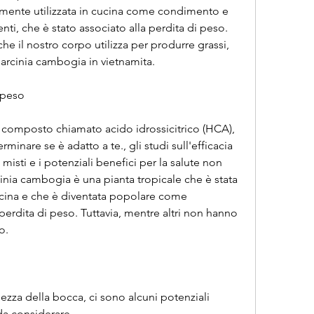
almente utilizzata in cucina come condimento e 
ti, che è stato associato alla perdita di peso. 
 il nostro corpo utilizza per produrre grassi, 
Garcinia cambogia in vietnamita.
 peso
composto chiamato acido idrossicitrico (HCA), 
minare se è adatto a te., gli studi sull'efficacia 
isti e i potenziali benefici per la salute non 
cinia cambogia è una pianta tropicale che è stata 
ucina e che è diventata popolare come 
erdita di peso. Tuttavia, mentre altri non hanno 
o.
ezza della bocca, ci sono alcuni potenziali 
 da considerare.