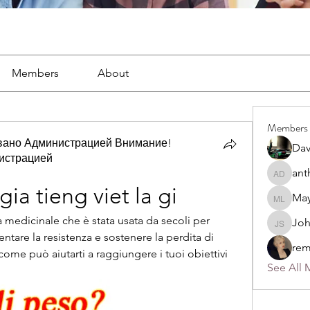
Members
About
Members
вано Администрацией Внимание!
Dav
истрацией
ано Администрацией Внимание! Рекомендовано Адм
ant
anthony
ia tieng viet la gi
May
Mayra L
medicinale che è stata usata da secoli per 
Jo
John S
entare la resistenza e sostenere la perdita di 
rem
come può aiutarti a raggiungere i tuoi obiettivi 
See All 