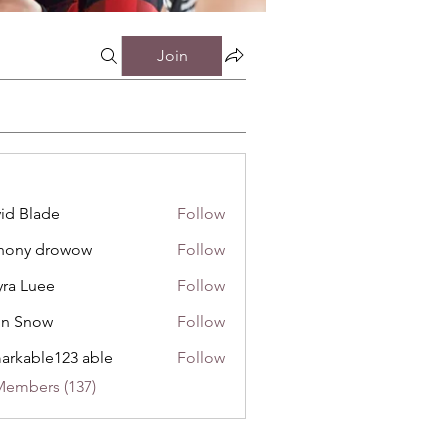
Join
id Blade
Follow
инистрацией
hony drowow
Follow
 drowow
ra Luee
Follow
uee
hn Snow
Follow
now
arkable123 able
Follow
Members (137)