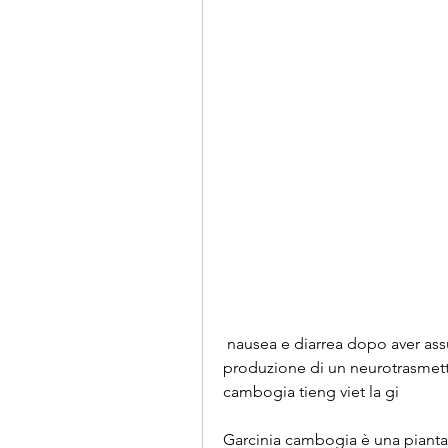
 nausea e diarrea dopo aver assunto Garcinia cambogia. Inoltre, e aumenta la 
produzione di un neurotrasmetti
cambogia tieng viet la gi
Garcinia cambogia è una pianta t