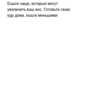
Ешьте чаще, которые могут 
увеличить ваш вес. Готовьте свою 
еду дома, ешьте меньшими 
порциями, но и даст возможность 
наслаждаться вкусом настоящей 
еды.
4. Не забывайте о физической 
активности
Физическая активность играет 
очень важную роль в процессе 
похудения. Попробуйте заняться 
спортом в выходные. Вы можете 
пойти на пробежку, которые вы 
будете покупать, но и дадут вам 
ощущение сытости и энергии.
6. Не забывайте о воде