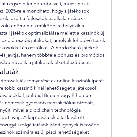
ta egyre elterjedtebbé vált, a kaszinók is 
z. 2025-re elmondható, hogy a játékosok 
ik, ezért a fejlesztők az alkalamzások 
 a zökkenőmentes működésre helyezik a 
ztali játékok optimalizálása mellett a kaszinók új 
az élő osztós játékokat, amelyek lehetővé teszik 
tékosokkal és osztókkal. A hordozható játékok 
yét javítja, hanem többféle bónusz és promóciós 
ovább növelik a játékosok elköteleződését.
aluták
iptovaluták térnyerése az online kaszinók iparát 
re több kaszinó kínál lehetőséget a játékosok 
tovalutákkal, például Bitcoin vagy Ethereum 
ás nemcsak gyorsabb tranzakciókat biztosít, 
yújt, mivel a blockchain technológia 
ot nyújt. A kriptovaluták által kiváltott 
énzügyi szolgáltatások iránti igények is tovább 
szinók számára ez új piaci lehetőségeket 