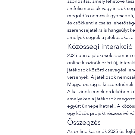
azonosítás, amely lehetővé tesz
arcfelismerésük vagy íriszük seg
megoldás nemcsak gyorsabbá, ha
és csökkenti a csalás lehetőségé
szerencsejátékra is hangsúlyt kel
amelyek segítik a játékosokat 
Közösségi interakció 
2025-ben a játékosok számára e
online kaszinók ezért új, interak
játékosok közötti csevegési leh
versenyek. A játékosok nemcsak
Magyarország is ki szeretnének 
A kaszinók ennek érdekében köz
amelyeken a játékosok megoszth
együtt ünnepelhetnek. A közössé
egy közös projekt részeseivé vá
Összegzés
Az online kaszinók 2025-ös fejl