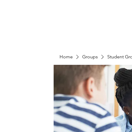
Home
Groups
Student Gr