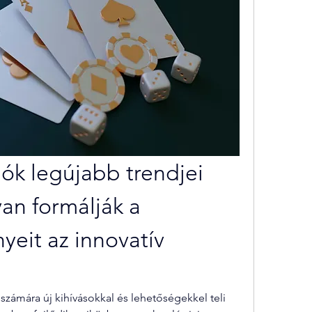
ók legújabb trendjei 
n formálják a 
eit az innovatív 
számára új kihívásokkal és lehetőségekkel teli 