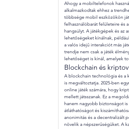
Ahogy a mobiltelefonok használa
alkalmazkodtak ehhez a trendhe
többsége mobil eszközökön játsz
felhasználóbarát felületeire és
hangsúlyt. A játékgépek és az as
lehetőségeket kínálnak, például 
a valós idejű interakciót más já
trendje nem csak a játék élmén
lehetőséget is kínál, amelyek t
Blockchain és kriptov
A blockchain technológia és a kr
is megváltoztatja. 2025-ben egy
online játék számára, hogy krip
mellett játsszanak. Ez a megold
hanem nagyobb biztonságot is n
átláthatóságot és kiszámíthatóság
anonimitás és a decentralizált p
növelik a népszerűségüket. A ka