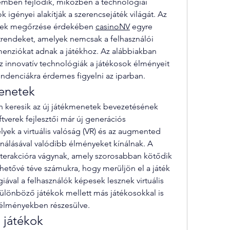
temben fejlődik, miközben a technológiai 
 igényei alakítják a szerencsejáték világát. Az 
nek megőrzése érdekében 
casinoNV
 egyre 
trendeket, amelyek nemcsak a felhasználói 
enziókat adnak a játékhoz. Az alábbiakban 
 innovatív technológiák a játékosok élményeit 
ndenciákra érdemes figyelni az iparban.
menetek
n keresik az új játékmenetek bevezetésének 
tverek fejlesztői már új generációs 
ek a virtuális valóság (VR) és az augmented 
ználásával valódibb élményeket kínálnak. A 
nterakcióra vágynak, amely szorosabban kötődik 
ehetővé téve számukra, hogy merüljön el a játék 
ával a felhasználók képesek lesznek virtuális 
lönböző játékok mellett más játékosokkal is 
i élményekben részesülve.
 játékok