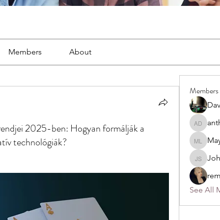
Members
About
Members
Dav
ant
trendjei 2025-ben: Hogyan formálják a
anthony
atív technológiák?
May
Mayra L
Jo
John S
rem
See All 