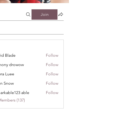
Join
id Blade
Follow
hony drowow
Follow
 drowow
ra Luee
Follow
uee
hn Snow
Follow
now
arkable123 able
Follow
Members (137)