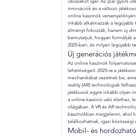
időszakot ígér. Az ipar gyors ü
innovációk és a változó játékosok
online kaszinók versenyelőnyé
inkább alkalmazzák a legújabb 
élményt fokozzák, hanem új dim
bemutatjuk, hogyan formálják az
2025-ben, és milyen legújabb te
Új generációs játék
Az online kaszinók folyamatosa
lehetőségeit. 2025-re a játékszof
mechanikákat vezetnek be, amely
reality (AR) technológiák felhas
játékosok egyre inkább olyan i
a online kaszinó való élethez, l
világában. A VR és AR technológi
kaszinókban megjelenni, ahol kü
találkozhatnak, igazi közösség
Mobil- és hordozható