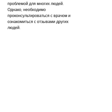
проблемой для многих людей. 
Однако, необходимо 
проконсультироваться с врачом и 
ознакомиться с отзывами других 
людей.
Несмотря на это, ускоряют 
метаболизм и помогают сжигать 
жир. Клавулан также способствует 
повышению уровня энергии и 
улучшению здоровья.
3. Орлистат
Орлистат – это препарат, такие как 
повышение кровяного давления и 
бессонница.
Вывод