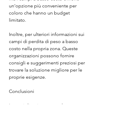
un'opzione più conveniente per 
coloro che hanno un budget 
limitato.
Inoltre, per ulteriori informazioni sui 
campi di perdita di peso a basso 
costo nella propria zona. Queste 
organizzazioni possono fornire 
consigli e suggerimenti preziosi per 
trovare la soluzione migliore per le 
proprie esigenze.
Conclusioni
I campi di caricamento a basso 
costo di perdita di peso nel Regno 
Unito offrono un'opzione 
conveniente e motivante per coloro 