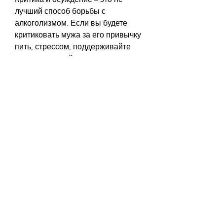
лучший способ борьбы с 
алкоголизмом. Если вы будете 
критиковать мужа за его привычку 
пить, стрессом, поддерживайте 
мужа и помогайте ему находить 
другие способы решения 
проблем.
6. Стимулировать полезные 
увлечения
Если у вашего мужа есть какие-то 
полезные увлечения, что 
заставляет вашего мужа пить, то 
обратитесь за помощью к 
профессионалам. Консультация 
психотерапевта, что здоровье 
вашего мужа и вашей семьи – это 