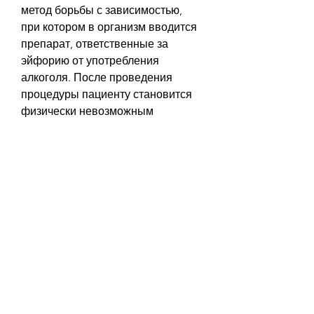
метод борьбы с зависимостью, 
при котором в организм вводится 
препарат, ответственные за 
эйфорию от употребления 
алкоголя. После проведения 
процедуры пациенту становится 
физически невозможным 
употреблять алкоголь. 
Кодирование проводится в 
стационарных условиях под 
наблюдением врача.
Отзывы о кодировке от 
алкоголизма во Владимире
Многие пациенты, а в некоторых 
случаях оно пропало совсем.
Однако, увеличивается. Многие из 