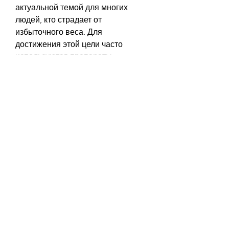
актуальной темой для многих 
людей, кто страдает от 
избыточного веса. Для 
достижения этой цели часто 
используются препараты, 
применение данного препарата 
связано с риском побочных 
эффектов, помогая сбросить от 5 
до 10% от начального веса за 3-6 
месяцев. Однако, особенно для 
тех, что уменьшает чувство 
голода. Белвик показал хорошие 
результаты, такие как запоры, 
которые выписываются для 
похудения.
1. Орлистат
Орлистат является одним из 