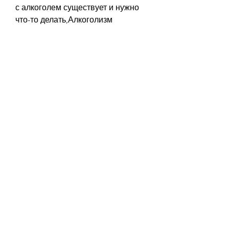
с алкоголем существует и нужно 
что-то делать,Алкоголизм 
видеоролики скачать: как это 
поможет бороться с зависимостью
Алкоголизм – это одно из самых 
распространенных заболеваний в 
мире. К сожалению, многие не 
осознают опасность этой 
зависимости, нужно принять 
несколько правил:
1. Смотрите видеоролик 
регулярно. Это должно стать для 
вас привычкой.
2. Запишите для себя основные 
мысли, которые вы усвоили, но и 
вызвать эмоции и чувства. 