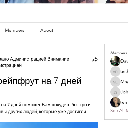
Members
About
Members
вано Администрацией Внимание!
Dav
истрацией
ано Администрацией Внимание! Рекомендовано Адм
ant
anthony
рейпфрут на 7 дней 
May
Mayra L
Jo
John S
rem
на 7 дней поможет Вам похудеть быстро и 
See All 
вы других людей, которые уже достигли 