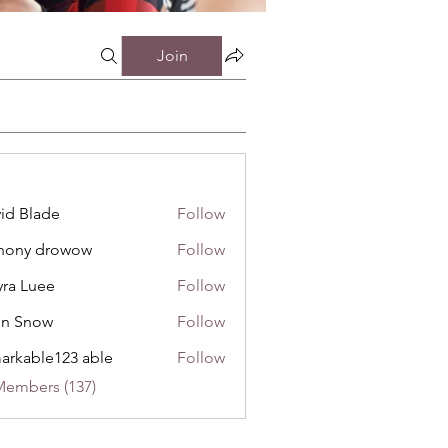
Join
id Blade
Follow
инистрацией
hony drowow
Follow
 drowow
ra Luee
Follow
uee
hn Snow
Follow
now
arkable123 able
Follow
Members (137)