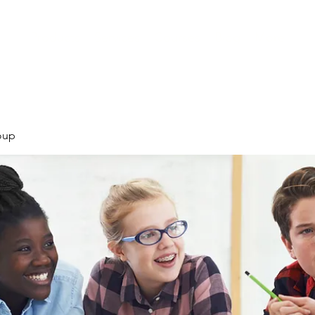
Products
Services
Courses
Blog
More
oup