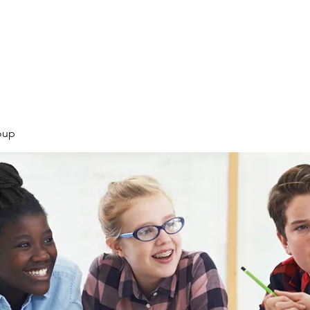
Products
Services
Courses
Blog
More
oup