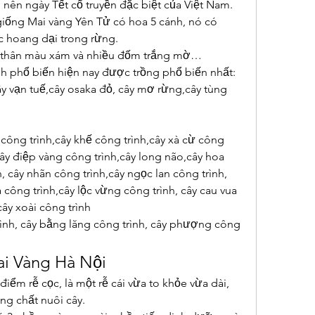
nên ngày Tết cổ truyền đặc biệt của Việt Nam.
giống Mai vàng Yên Tử có hoa 5 cánh, nó có 
c hoang dại trong rừng.
ỏ thân màu xám và nhiều đốm trắng mờ…
nh phổ biến hiện nay được trồng phổ biến nhất:
 vạn tuế,cây osaka đỏ, cây mơ rừng,cây tùng 
ông trình,cây khế công trình,cây xà cừ công 
,cây điệp vàng công trình,cây long não,cây hoa 
h, cây nhãn công trình,cây ngọc lan công trình, 
a công trình,cây lộc vừng công trình, cây cau vua 
ây xoài công trình
ình, cây bằng lăng công trình, cây phượng công 
i Vàng Hà Nội
ểm rễ cọc, là một rễ cái vừa to khỏe vừa dài,
ng chất nuôi cây.