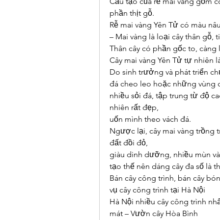
Cấu tạo của rễ mai vàng gồm c
phần thịt gỗ.
Rễ mai vàng Yên Tử có màu nâu
– Mai vàng là loại cây thân gỗ,
Thân cây có phần gốc to, càng 
Cây mai vàng Yên Tử tự nhiên là
Do sinh trưởng và phát triển ch
đá cheo leo hoặc những vùng đ
nhiều sỏi đá, tập trung từ độ 
nhiên rất đẹp,
uốn mình theo vách đá.
Ngược lại, cây mai vàng trồng 
đất đồi đỏ,
giàu dinh dưỡng, nhiều mùn và
tạo thế nên dáng cây đa số là 
Bán cây công trình, bán cây bón
vụ cây công trình tại Hà Nội
Hà Nội nhiều cây công trình nhất
mát – Vườn cây Hòa Bình