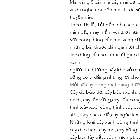
Mai vàng 5 cánh là cây mai đại d
vì khi nghe nói đến mai, là đa s
truyền này.
Theo tục lệ, Tết đến, nhà nào
năm đầy may mắn, vui tươi hạ
Với công dụng của mai vàng của
những bài thuốc dân gian tốt c
Tác dụng của hoa mai tết giúp t
xanh,
người ta thường sấy khô vỏ mai
uống có vị đắng nhưng lợi cho 
Một số cây bóng mát đang đươ
Cây đa búp đỏ, cây bách xanh, câ
bách, cây lộc vừng,cây sấu côn
trình,cây xoài công trình, cây ca
sữa, Cây osaka đỏ,cây ngọc lan ,
Những loại cây xanh công trình 
cây đào tiên, cây me, cây hồng lộ
cây ban tây bắc, cây nhạc ngựa, 