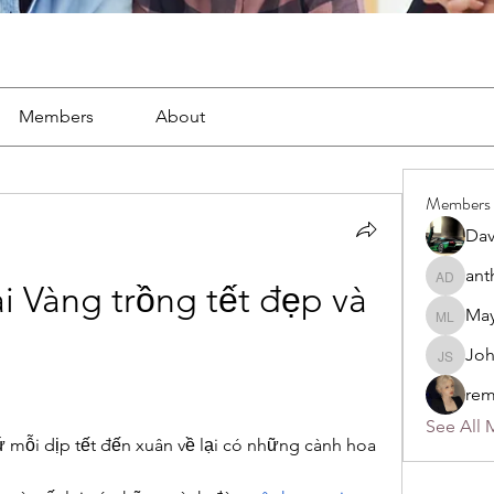
Members
About
Members
Dav
ant
anthony
 Vàng trồng tết đẹp và 
May
Mayra L
Jo
John S
rem
See All 
cứ mỗi dịp tết đến xuân về lại có những cành hoa 