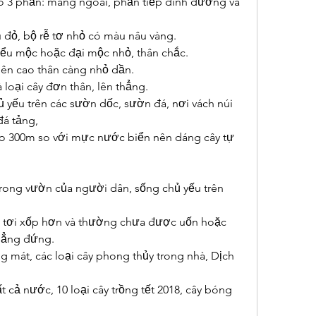
ó 3 phần: màng ngoài, phần tiếp dinh dưỡng và 
 đỏ, bộ rễ tơ nhỏ có màu nâu vàng.
 tiểu mộc hoặc đại mộc nhỏ, thân chắc.
lên cao thân càng nhỏ dần.
 loại cây đơn thân, lên thẳng.
ủ yếu trên các sườn dốc, sườn đá, nơi vách núi 
á tảng,
cao 300m so với mực nước biển nên dáng cây tự 
trong vườn của người dân, sống chủ yếu trên 
 tơi xốp hơn và thường chưa được uốn hoặc 
thẳng đứng.
g mát, các loại cây phong thủy trong nhà, Dịch 
 cả nước, 10 loại cây trồng tết 2018, cây bóng 