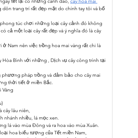
ngày tết lại có những cành đào, 
cây hoa mai 
dôn trang trí rất đẹp mặt do chính tay tôi và bố 
 phong túc chơi những loại cây cảnh đó không 
có cả một loại cây rất đẹp và ý nghĩa đó là cây 
i ở Nam nên việc trồng hoa mai vàng rất chi là 
Hòa Bình với những , Dịch vụ cây công trình tại 
g phương pháp trồng và đảm bảo cho cây mai 
g thời tiết ở miền Bắc.
i Vàng
u)
 cây lâu niên,
ành nhánh nhiều, lá mọc xen.
rụng lá vào mùa Đông và ra hoa vào mùa Xuân.
loại hoa biểu tượng của Tết miền Nam,