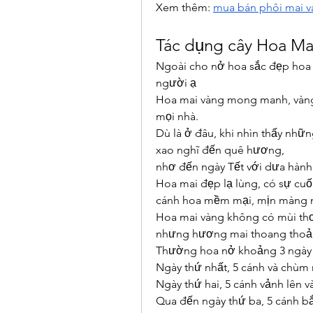
Xem thêm: 
mua bán phôi mai 
Tác dụng cây Hoa Ma
Ngoài cho nở hoa sắc đẹp hoa 
người ạ
Hoa mai vàng mong manh, vàng 
mọi nhà.
Dù là ở đâu, khi nhìn thấy nhữ
xao nghĩ đến quê hương,
nhơ đến ngày Tết với dưa hành 
Hoa mai đẹp lạ lùng, có sự cuố
cánh hoa mềm mại, mịn màng mà
Hoa mai vàng không có mùi th
nhưng hương mai thoang thoảng
Thường hoa nở khoảng 3 ngày t
Ngày thứ nhất, 5 cánh và chùm 
Ngày thứ hai, 5 cánh vảnh lên 
Qua đến ngày thứ ba, 5 cánh bắt