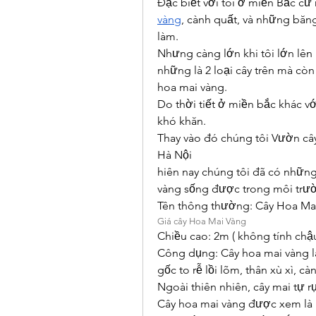
Đặc biết với tôi ở miền Bắc cứ 
vàng
, cành quất, và những băng 
làm.
Nhưng càng lớn khi tôi lớn lên
những là 2 loại cây trên mà còn 
hoa mai vàng.
Do thời tiết ở miền bắc khác vớ
khó khăn.
Thay vào đó chúng tôi Vườn cây 
Hà Nội
hiên nay chúng tôi đã có nhữn
vàng sống được trong môi trườn
Tên thông thường: Cây Hoa Ma
Giá cây Hoa Mai Vàng
Chiều cao: 2m ( không tính chậ
Công dụng: Cây hoa mai vàng là
gốc to rễ lồi lõm, thân xù xì, c
Ngoài thiên nhiên, cây mai tự 
Cây hoa mai vàng được xem là 