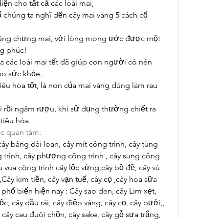
iện cho tất cả các loài mai,
ố chúng ta nghĩ đến cây mai vàng 5 cách cổ 
 cũng chưng mai, với lòng mong ước được một 
ng phúc!
 các loài mai tết đã giúp con người có nên 
ho sức khỏe.
iêu hóa tốt, lá non của mai vàng dùng làm rau 
 rồi ngâm rượu, khi sử dụng thường chiết ra 
tiêu hóa.
̣c quan tâm:
y bàng đài loan, cây mít công trình, cây tùng 
g trình, cây phượng công trình , cây sung công 
u vua công trình cây lộc vừng,cây bồ đề, cây vú 
Cây kim tiền, cây vạn tuế, cây cọ ,cây hoa sữa
phổ biến hiện nay : Cây sao đen, cây Lim xẹt, 
c, cây dầu rái, cây điệp vàng, cây cọ, cây bưởi,, 
cây cau đuôi chồn, cây sake, cây gỗ sưa trắng, 