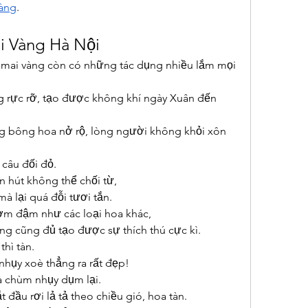
vàng
.
i Vàng Hà Nội
mai vàng còn có những tác dụng nhiều lắm mọi 
rực rỡ, tạo được không khí ngày Xuân đến 
ng bông hoa nở rộ, lòng người không khỏi xôn 
câu đối đỏ.
n hút không thể chối từ,
 lại quá đỗi tươi tắn.
ơm đậm như các loại hoa khác,
 cũng đủ tạo được sự thích thú cực kì.
hì tàn.
nhụy xoè thẳng ra rất đẹp!
và chùm nhụy dụm lại.
 đầu rơi lả tả theo chiều gió, hoa tàn.