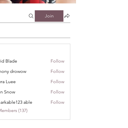
Join
id Blade
Follow
hony drowow
Follow
 drowow
ra Luee
Follow
uee
hn Snow
Follow
now
arkable123 able
Follow
Members (137)