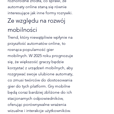
różnorodne źródła, co sprawi, że 
automaty online staną się równie 
interesujące jak inne formy rozrywki.
Ze względu na rozwój 
mobilności
Trend, który niewątpliwie wpłynie na 
przyszłość automatów online, to 
rosnąca popularność gier 
mobilnych. W 2025 roku prognozuje 
się, że większość graczy będzie 
korzystać z urządzeń mobilnych, aby 
rozgrywać swoje ulubione automaty, 
co zmusi twórców do dostosowania 
gier do tych platform. Gry mobilne 
będą coraz bardziej zbliżone do ich 
stacjonarnych odpowiedników, 
oferując porównywalne wrażenia 
wizualne i interakcje użytkowników. 