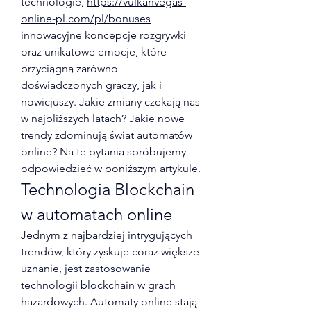
technologie, 
https://vulkanvegas-
online-pl.com/pl/bonuses
innowacyjne koncepcje rozgrywki 
oraz unikatowe emocje, które 
przyciągną zarówno 
doświadczonych graczy, jak i 
nowicjuszy. Jakie zmiany czekają nas 
w najbliższych latach? Jakie nowe 
trendy zdominują świat automatów 
online? Na te pytania spróbujemy 
odpowiedzieć w poniższym artykule.
Technologia Blockchain 
w automatach online
Jednym z najbardziej intrygujących 
trendów, który zyskuje coraz większe 
uznanie, jest zastosowanie 
technologii blockchain w grach 
hazardowych. Automaty online stają 