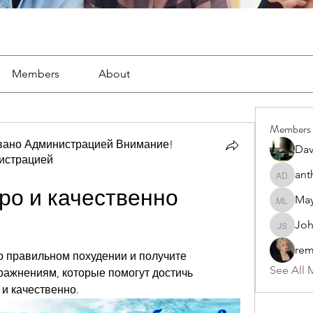
Members
About
Members
вано Администрацией Внимание!
Dav
истрацией
ано Администрацией Внимание! Рекомендовано Адм
ant
anthony
ро и качественно 
May
Mayra L
Jo
John S
rem
о правильном похудении и получите 
See All 
ражнениям, которые помогут достичь 
 и качественно.