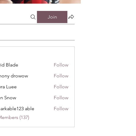
Join
id Blade
Follow
инистрацией
hony drowow
Follow
 drowow
ra Luee
Follow
uee
hn Snow
Follow
now
arkable123 able
Follow
Members (137)