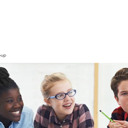
Products
Services
Courses
Blog
More
oup